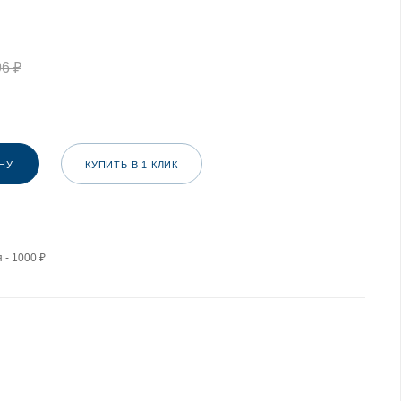
96
₽
НУ
КУПИТЬ В 1 КЛИК
 - 1000 ₽