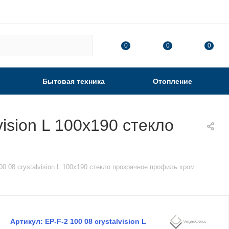
0
0
0
Бытовая техника
Отопление
ision L 100х190 стекло
0 08 crystalvision L 100х190 стекло прозрачное профиль хром
Артикул:
EP-F-2 100 08 crystalvision L