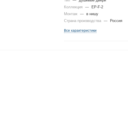
Тип
—
душевые двери
Коллекция
—
EP-F-2
Монтаж
—
в нишу
Страна производства
—
Россия
Все характеристики