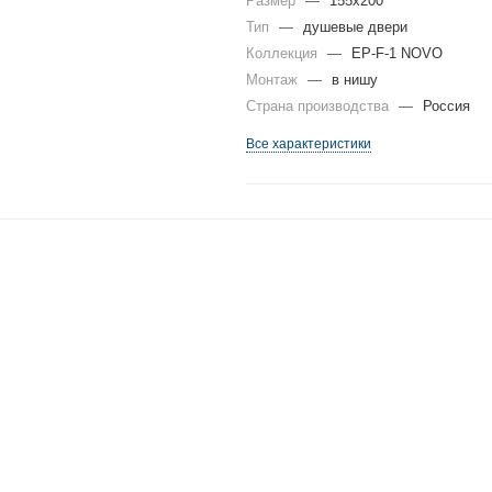
Размер
—
155x200
Тип
—
душевые двери
Коллекция
—
EP-F-1 NOVO
Монтаж
—
в нишу
Страна производства
—
Россия
Все характеристики