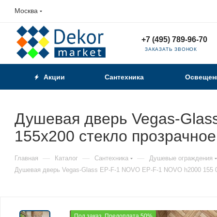
Москва
+7 (495) 789-96-70
ЗАКАЗАТЬ ЗВОНОК
Акции
Сантехника
Освещен
Душевая дверь Vegas-Glas
155х200 стекло прозрачно
—
—
—
Главная
Каталог
Сантехника
Душевые ограждения
Душевая дверь Vegas-Glass EP-F-1 NOVO EP-F-1 NOVO h2000 155 0
Под заказ. Предоплата 50%