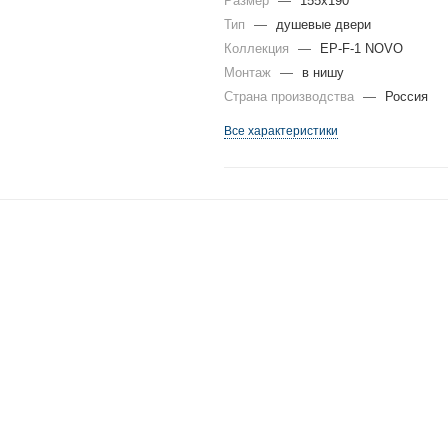
Размер
—
155x190
Тип
—
душевые двери
Коллекция
—
EP-F-1 NOVO
Монтаж
—
в нишу
Страна производства
—
Россия
Все характеристики