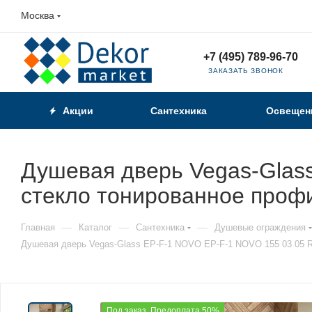
Москва
+7 (495) 789-96-70
ЗАКАЗАТЬ ЗВОНОК
Акции
Сантехника
Освещен
Душевая дверь Vegas-Glas
стекло тонированное проф
—
—
—
Главная
Каталог
Сантехника
Душевые ограждения
Душевая дверь Vegas-Glass EP-F-1 NOVO EP-F-1 NOVO 155 03 05 R
Под заказ. Предоплата 50%