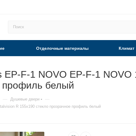
ие
Отделочные материалы
Климат
 EP-F-1 NOVO EP-F-1 NOVO 155
е профиль белый
—
—
Душевые двери
alvision R 155х190 стекло прозрачное профиль белый