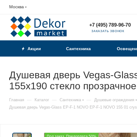
Москва
+7 (495) 789-96-70
ЗАКАЗАТЬ ЗВОНОК
Акции
Сантехника
Освещен
Душевая дверь Vegas-Glass
155х190 стекло прозрачно
—
—
—
Главная
Каталог
Сантехника
Душевые ограждения
Душевая дверь Vegas-Glass EP-F-1 NOVO EP-F-1 NOVO 155 01 cryst
Под заказ. Предоплата 50%