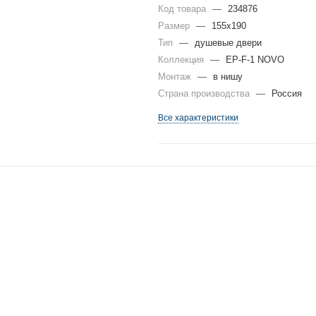
Код товара
—
234876
Размер
—
155x190
Тип
—
душевые двери
Коллекция
—
EP-F-1 NOVO
Монтаж
—
в нишу
Страна производства
—
Россия
Все характеристики