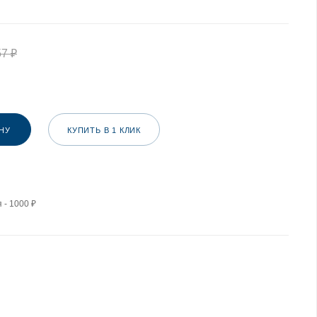
57
₽
НУ
КУПИТЬ В 1 КЛИК
 - 1000 ₽