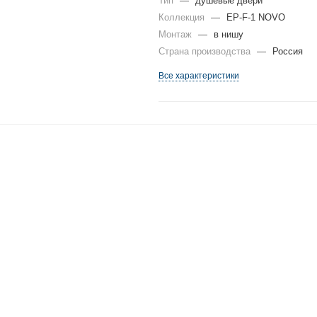
Тип
—
душевые двери
Коллекция
—
EP-F-1 NOVO
Монтаж
—
в нишу
Страна производства
—
Россия
Все характеристики