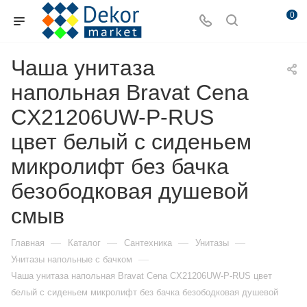
0
Чаша унитаза
напольная Bravat Cena
CX21206UW-P-RUS
цвет белый с сиденьем
микролифт без бачка
безободковая душевой
смыв
—
—
—
—
Главная
Каталог
Сантехника
Унитазы
—
Унитазы напольные с бачком
Чаша унитаза напольная Bravat Cena CX21206UW-P-RUS цвет
белый с сиденьем микролифт без бачка безободковая душевой