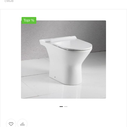
смыв
Торг %