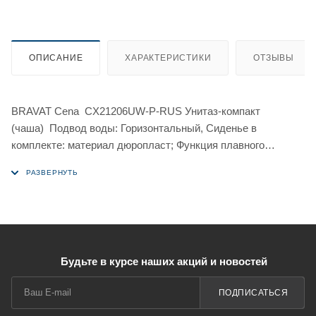
ОПИСАНИЕ
ХАРАКТЕРИСТИКИ
ОТЗЫВЫ
BRAVAT Cena CX21206UW-P-RUS Унитаз-компакт
(чаша) Подвод воды: Горизонтальный, Сиденье в
комплекте: материал дюропласт; Функция плавного
закрывания Soft-close; Rimless; Цвет белый; Крепежный
комплект в наборе; размер чаши 630x365x425мм; вес
брутто:30,5кг
Будьте в курсе наших акций и новостей
ПОДПИСАТЬСЯ