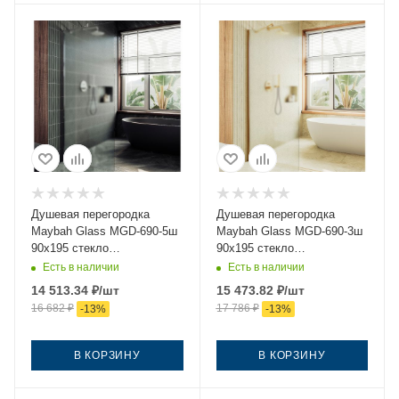
Душевая перегородка
Душевая перегородка
Maybah Glass MGD-690-5ш
Maybah Glass MGD-690-3ш
90х195 стекло
90х195 стекло
тонированное профиль
тонированное профиль
Есть в наличии
Есть в наличии
хром
золото
14 513.34
₽
/шт
15 473.82
₽
/шт
16 682
₽
17 786
₽
-
13
%
-
13
%
В КОРЗИНУ
В КОРЗИНУ