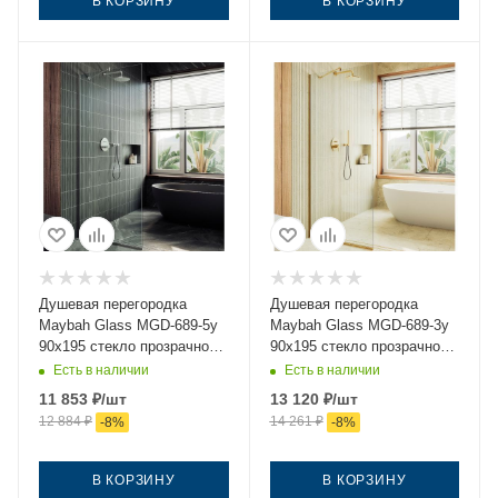
В КОРЗИНУ
В КОРЗИНУ
Душевая перегородка
Душевая перегородка
Maybah Glass MGD-689-5у
Maybah Glass MGD-689-3у
90х195 стекло прозрачное
90х195 стекло прозрачное
профиль хром
профиль золото
Есть в наличии
Есть в наличии
11 853
₽
/шт
13 120
₽
/шт
12 884
₽
14 261
₽
-
8
%
-
8
%
В КОРЗИНУ
В КОРЗИНУ