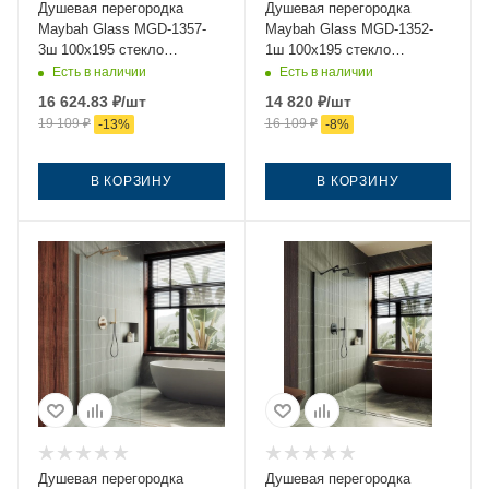
Душевая перегородка
Душевая перегородка
Maybah Glass MGD-1357-
Maybah Glass MGD-1352-
3ш 100х195 стекло
1ш 100х195 стекло
тонированное профиль
прозрачное профиль белый
Есть в наличии
Есть в наличии
золото
16 624.83
₽
/шт
14 820
₽
/шт
19 109
₽
16 109
₽
-
13
%
-
8
%
В КОРЗИНУ
В КОРЗИНУ
Душевая перегородка
Душевая перегородка