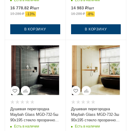
Есть в наличии
Есть в наличии
золото
16 778.82
₽
/шт
14 983
₽
/шт
19 286
₽
16 286
₽
-
13
%
-
8
%
В КОРЗИНУ
В КОРЗИНУ
Душевая перегородка
Душевая перегородка
Maybah Glass MGD-732-5ш
Maybah Glass MGD-732-3ш
90х195 стекло прозрачное
90х195 стекло прозрачное
профиль хром
профиль золото
Есть в наличии
Есть в наличии