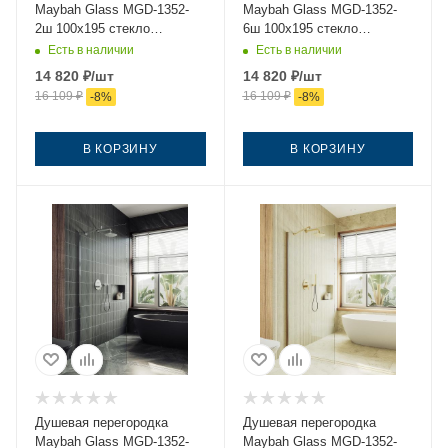
Maybah Glass MGD-1352-
Maybah Glass MGD-1352-
2ш 100х195 стекло
6ш 100х195 стекло
прозрачное профиль
прозрачное профиль
Есть в наличии
Есть в наличии
бронза
черный
14 820
₽
/шт
14 820
₽
/шт
16 109
₽
16 109
₽
-
8
%
-
8
%
В КОРЗИНУ
В КОРЗИНУ
Душевая перегородка
Душевая перегородка
Maybah Glass MGD-1352-
Maybah Glass MGD-1352-