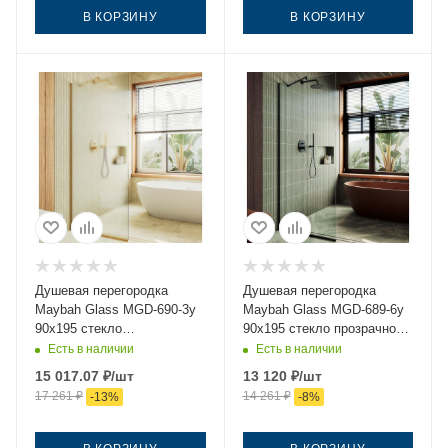
В КОРЗИНУ
В КОРЗИНУ
Душевая перегородка
Душевая перегородка
Maybah Glass MGD-690-3у
Maybah Glass MGD-689-6у
90х195 стекло
90х195 стекло прозрачное
тонированное профиль
профиль черный
Есть в наличии
Есть в наличии
золото
15 017.07
₽
/шт
13 120
₽
/шт
17 261
₽
14 261
₽
-
13
%
-
8
%