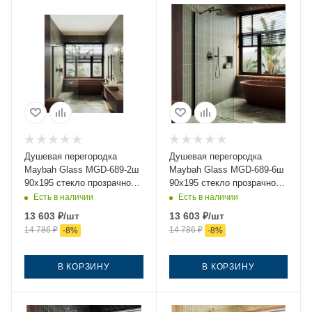
Душевая перегородка
Душевая перегородка
Maybah Glass MGD-689-2ш
Maybah Glass MGD-689-6ш
90х195 стекло прозрачное
90х195 стекло прозрачное
профиль бронза
профиль черный
Есть в наличии
Есть в наличии
13 603
₽
/шт
13 603
₽
/шт
14 786
₽
14 786
₽
-
8
%
-
8
%
В КОРЗИНУ
В КОРЗИНУ