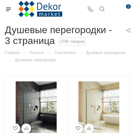
0
Душевые перегородки -
3 страница
2798
товаров
—
—
—
Главная
Каталог
Сантехника
Душевые ограждения
—
Душевые перегородки