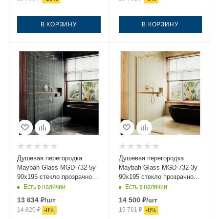
В КОРЗИНУ
В КОРЗИНУ
Душевая перегородка
Душевая перегородка
Maybah Glass MGD-732-5у
Maybah Glass MGD-732-3у
90х195 стекло прозрачное
90х195 стекло прозрачное
профиль хром
профиль золото
Есть в наличии
Есть в наличии
13 634
₽
/шт
14 500
₽
/шт
14 820
₽
15 761
₽
-
8
%
-
8
%