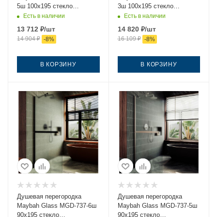
5ш 100х195 стекло
3ш 100х195 стекло
прозрачное профиль хром
прозрачное профиль
Есть в наличии
Есть в наличии
золото
13 712
₽
/шт
14 820
₽
/шт
14 904
₽
16 109
₽
-
8
%
-
8
%
В КОРЗИНУ
В КОРЗИНУ
Душевая перегородка
Душевая перегородка
Maybah Glass MGD-737-6ш
Maybah Glass MGD-737-5ш
90х195 стекло
90х195 стекло