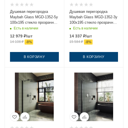
Душевая перегородка
Душевая перегородка
Maybah Glass MGD-1352-5у
Maybah Glass MGD-1352-3у
100х195 стекло прозрачное
100х195 стекло прозрачное
профиль хром
профиль золото
Есть в наличии
Есть в наличии
12 979
₽
/шт
14 337
₽
/шт
14 108
₽
15 584
₽
-
8
%
-
8
%
В КОРЗИНУ
В КОРЗИНУ