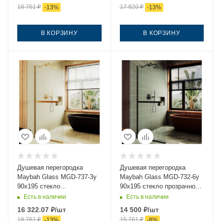
18 761
₽
17 820
₽
-
13
%
-
13
%
В КОРЗИНУ
В КОРЗИНУ
Душевая перегородка
Душевая перегородка
Maybah Glass MGD-737-3у
Maybah Glass MGD-732-6у
90х195 стекло
90х195 стекло прозрачное
тонированное профиль
профиль черный
Есть в наличии
Есть в наличии
золото
16 322.07
₽
/шт
14 500
₽
/шт
18 761
₽
15 761
₽
-
13
%
-
8
%