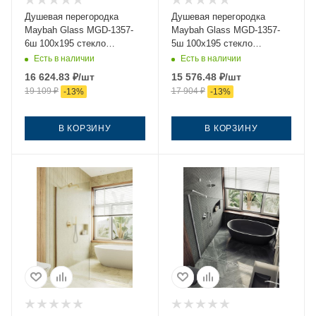
Душевая перегородка
Душевая перегородка
Maybah Glass MGD-1357-
Maybah Glass MGD-1357-
6ш 100х195 стекло
5ш 100х195 стекло
тонированное профиль
тонированное профиль
Есть в наличии
Есть в наличии
черный
хром
16 624.83
₽
/шт
15 576.48
₽
/шт
19 109
₽
17 904
₽
-
13
%
-
13
%
В КОРЗИНУ
В КОРЗИНУ