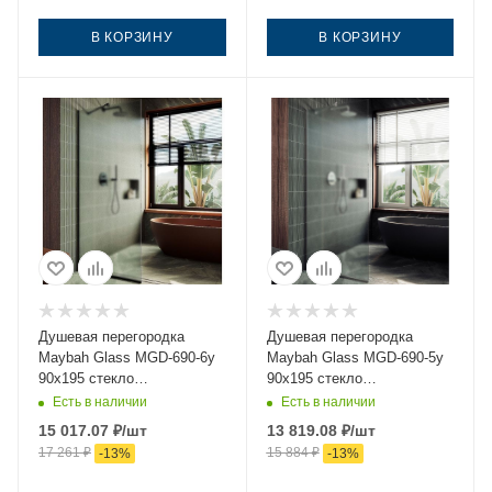
В КОРЗИНУ
В КОРЗИНУ
Душевая перегородка
Душевая перегородка
Maybah Glass MGD-690-6у
Maybah Glass MGD-690-5у
90х195 стекло
90х195 стекло
тонированное профиль
тонированное профиль
Есть в наличии
Есть в наличии
черный
хром
15 017.07
₽
/шт
13 819.08
₽
/шт
17 261
₽
15 884
₽
-
13
%
-
13
%