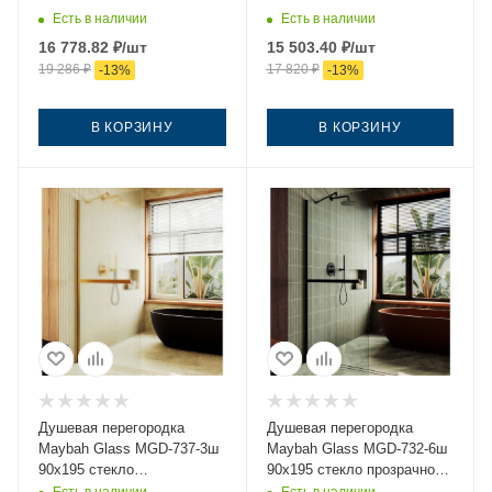
тонированное профиль
тонированное профиль
Есть в наличии
Есть в наличии
черный
хром
16 778.82
₽
/шт
15 503.40
₽
/шт
19 286
₽
17 820
₽
-
13
%
-
13
%
В КОРЗИНУ
В КОРЗИНУ
Душевая перегородка
Душевая перегородка
Maybah Glass MGD-737-3ш
Maybah Glass MGD-732-6ш
90х195 стекло
90х195 стекло прозрачное
тонированное профиль
профиль черный