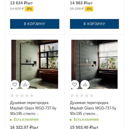
13 634
₽
/шт
14 983
₽
/шт
14 820
₽
16 286
₽
-
8
%
-
8
%
В КОРЗИНУ
В КОРЗИНУ
Душевая перегородка
Душевая перегородка
Maybah Glass MGD-737-6у
Maybah Glass MGD-737-5у
90х195 стекло
90х195 стекло
тонированное профиль
тонированное профиль
Есть в наличии
Есть в наличии
черный
хром
16 322.07
₽
/шт
15 503.40
₽
/шт