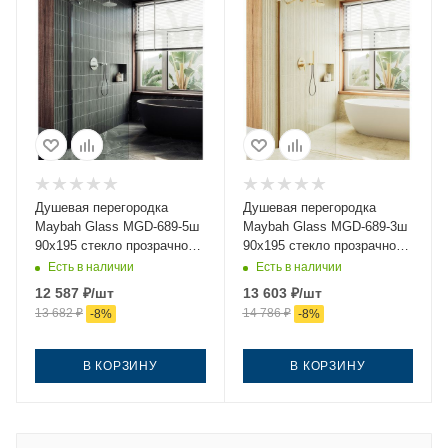
Душевая перегородка
Душевая перегородка
Maybah Glass MGD-689-5ш
Maybah Glass MGD-689-3ш
90х195 стекло прозрачное
90х195 стекло прозрачное
профиль хром
профиль золото
Есть в наличии
Есть в наличии
12 587
₽
/шт
13 603
₽
/шт
13 682
₽
14 786
₽
-
8
%
-
8
%
В КОРЗИНУ
В КОРЗИНУ