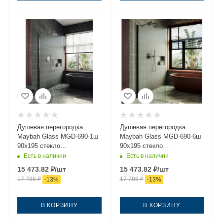
Душевая перегородка
Душевая перегородка
Maybah Glass MGD-690-1ш
Maybah Glass MGD-690-6ш
90х195 стекло
90х195 стекло
тонированное профиль
тонированное профиль
Есть в наличии
Есть в наличии
белый
черный
15 473.82
₽
/шт
15 473.82
₽
/шт
17 786
₽
17 786
₽
-
13
%
-
13
%
В КОРЗИНУ
В КОРЗИНУ