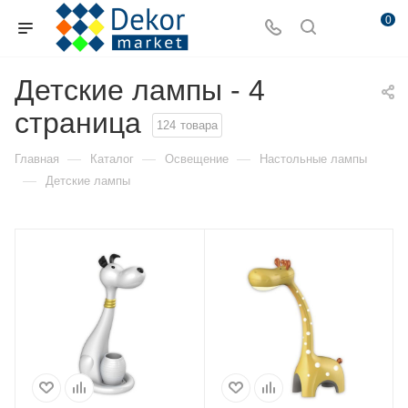
0
Детские лампы - 4
страница
124
товара
—
—
—
Главная
Каталог
Освещение
Настольные лампы
—
Детские лампы