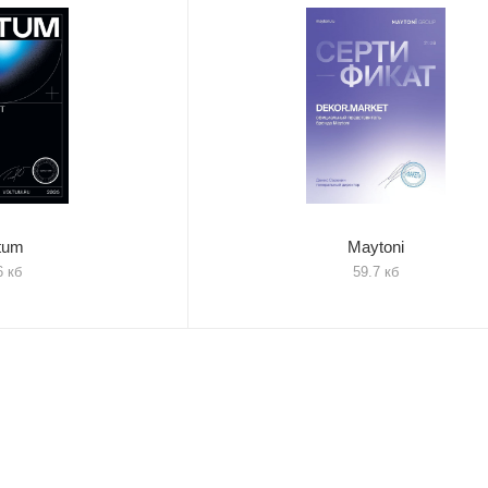
tum
Maytoni
6 кб
59.7 кб